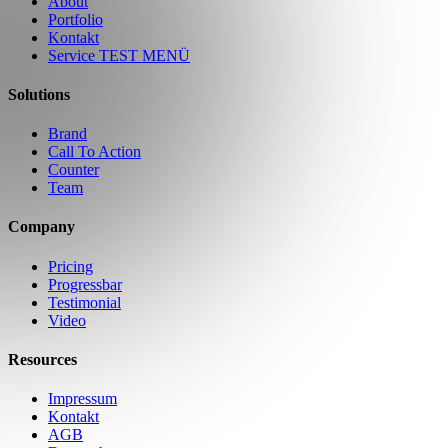
About
Portfolio
Kontakt
Service TEST MENÜ
Solutions
Brand
Call To Action
Counter
Team
Company
Pricing
Progressbar
Testimonial
Video
Resources
Impressum
Kontakt
AGB